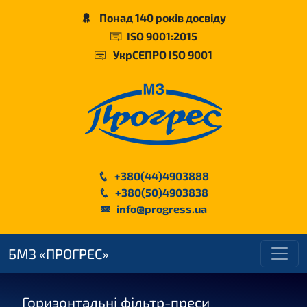
Понад 140 років досвіду
ISO 9001:2015
УкрСЕПРО ISO 9001
+380(44)4903888
+380(50)4903838
info@progress.ua
БМЗ «ПРОГРЕС»
Горизонтальні фільтр-преси
Ди