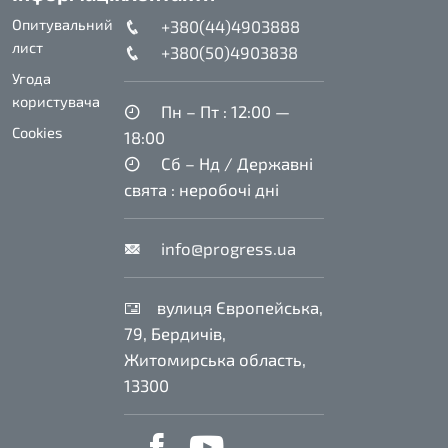
Опитувальний
+380(44)4903888
лист
+380(50)4903838
Угода
користувача
Пн – Пт : 12:00 —
Cookies
18:00
Сб – Нд / Державні
свята : неробочі дні
info@progress.ua
вулиця Європейська,
79, Бердичів,
Житомирська область,
13300