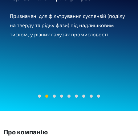
т,
Призначені для фільтрування суспензій (поділу
Ва
На
на тверду та рідку фази) під надлишковим
су
 з
тиском, у різних галузях промисловості.
з 
ут
о з
ви
фі
Про компанію